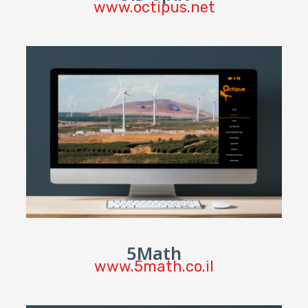
www.octipus.net
5Math
www.5math.co.il