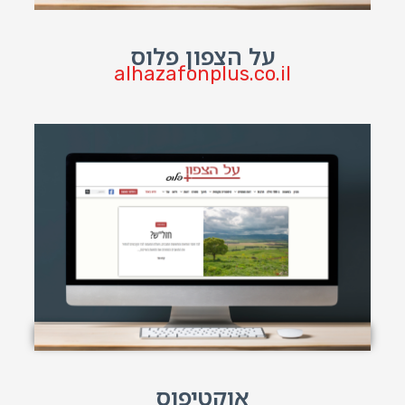
על הצפון פלוס
alhazafonplus.co.il
אוקטיפוס